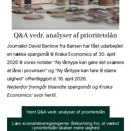
Q&A vedr. analyser af prioritetslån
Journalist David Bentow fra Børsen har fået udarbejdet
en række spørgsmål til Kraka Economics af 30. april
2026 til vores notater ”Ny låntype kan gøre det sværere
at låne i provinsen” og ”Ny låntype kan føre til større
ulighed” offentliggjort d. 16. april 2026.
Nedenfor fremgår tilsendte spørgsmål og Kraka
Economics’ svar hertil.
Hent Q&A vedr. analyser af prioritetslån
Læs scenarieberegningerne: Bekymring for, at vækst
i prioritetslån skaber mere ulighed